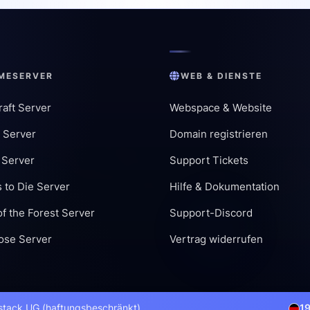
MESERVER
WEB & DIENSTE
aft Server
Webspace & Website
 Server
Domain registrieren
 Server
Support Tickets
 to Die Server
Hilfe & Dokumentation
f the Forest Server
Support-Discord
ose Server
Vertrag widerrufen
stack UG (haftungsbeschränkt)
1