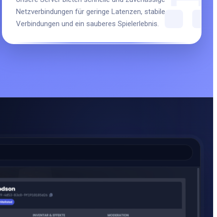
Netzverbindungen für geringe Latenzen, stabile
Verbindungen und ein sauberes Spielerlebnis.