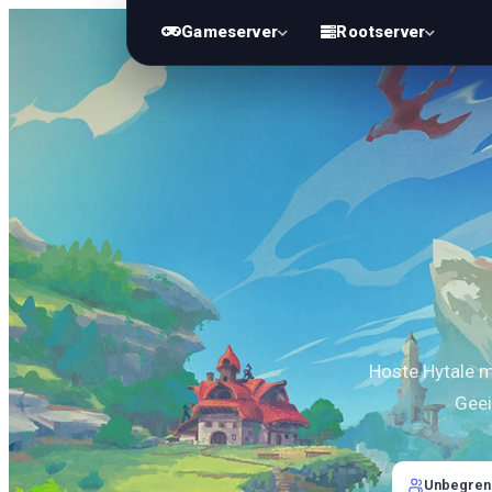
Gameserver
Rootserver
Hoste Hytale 
Geei
Unbegrenz