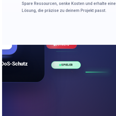
Spare Ressourcen, senke Kosten und erhalte eine
Lösung, die präzise zu deinem Projekt passt.
UDP FLOOD
NUT
FLOOD
ANGRIFFE
DDoS-Schutz
LAYER 7