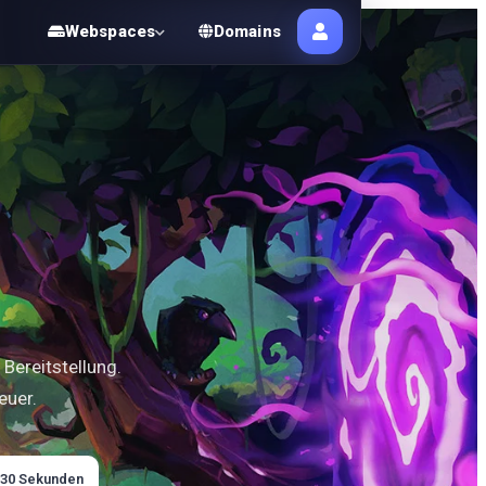
Webspaces
Domains
Bereitstellung.
euer.
. 30 Sekunden