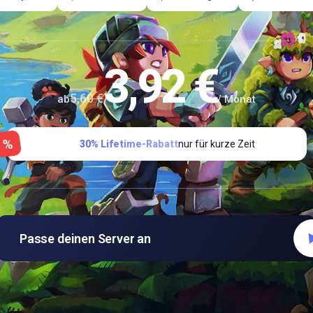
3,92 €
5,60 €
ab
/ Monat
%
30% Lifetime-Rabatt
nur für kurze Zeit
Passe deinen Server an