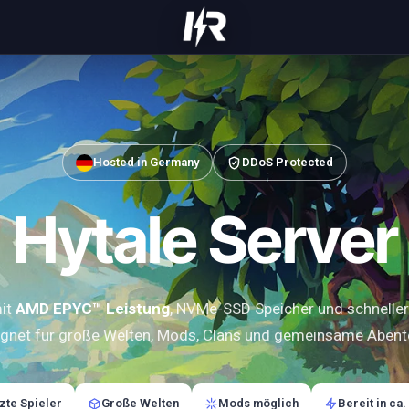
Hosted in Germany
DDoS Protected
Hytale Server
mit
AMD EPYC™ Leistung
, NVMe-SSD Speicher und schneller 
gnet für große Welten, Mods, Clans und gemeinsame Abent
te Spieler
Große Welten
Mods möglich
Bereit in ca