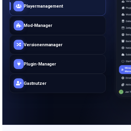
Playermanagement
Mod-Manager
Versionenmanager
Plugin-Manager
Gastnutzer