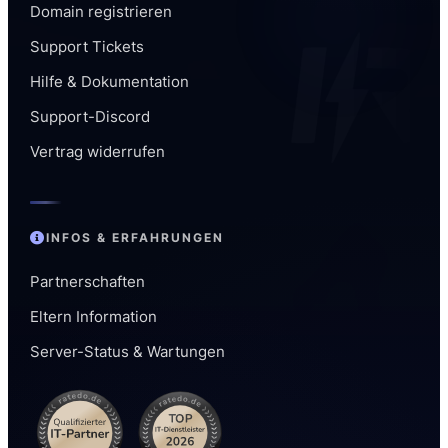
Domain registrieren
Support Tickets
Hilfe & Dokumentation
Support-Discord
Vertrag widerrufen
INFOS & ERFAHRUNGEN
Partnerschaften
Hey
Eltern Information
Wir helfen dir gerne weiter – bei Fragen
Server-Status & Wartungen
oder Problemen.
4 Std. 19 Min.
Verfügbar für
bis 23 Uhr