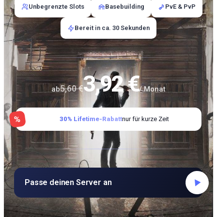
Unbegrenzte Slots
Basebuilding
PvE & PvP
Bereit in ca. 30 Sekunden
3,92 €
5,60 €
ab
/ Monat
%
30% Lifetime-Rabatt
nur für kurze Zeit
Passe deinen Server an