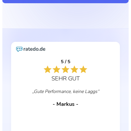
5 / 5
SEHR GUT
„Ich habe gesehen, dass jemand negativ
wegen Windrose geschrieben hat. Bei mir
kann ich das bisher aber nicht bestätigen.
Windrose ist zwar erst frisch draußen, aber
auf meinem Server läuft bis jetzt alles ohne
Probleme. Vielleicht lag es bei dem anderen
an der Konfiguration oder es wurde einfach