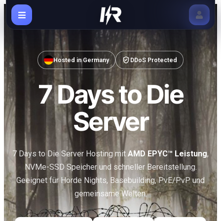
Hosted in Germany
DDoS Protected
7 Days to Die
Server
7 Days to Die Server Hosting mit
AMD EPYC™ Leistung
,
NVMe-SSD Speicher und schneller Bereitstellung.
Geeignet für Horde Nights, Basebuilding, PvE/PvP und
gemeinsame Welten.