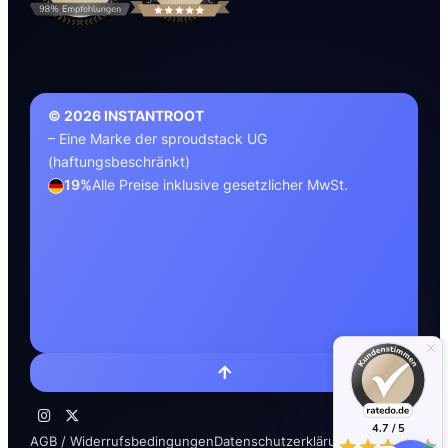
Aktionen & Rabatte
2
Entdecke Deals & Gutscheine
Ticket-Portal
© 2026 INSTANTROOT
~
15 Min.
– Eine Marke der sproudstack UG
(haftungsbeschränkt)
19%
Alle Preise inklusive gesetzlicher MwSt.
E-Mail
~
30 Min.
Problem suchen
Beschreibe kurz dein Problem ...
Dokumentation
Hilfe & Anleitungen
4.7 / 5
AGB / Widerrufsbedingungen
Datenschutzerklärung