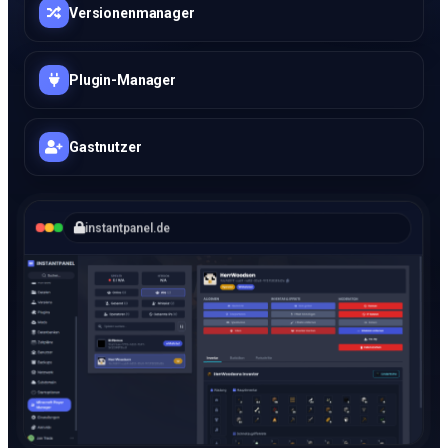
Versionenmanager
Plugin-Manager
Gastnutzer
instantpanel.de