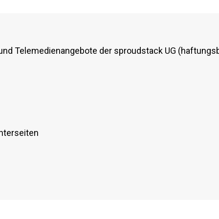
e- und Telemedienangebote der sproudstack UG (haftungs
nterseiten