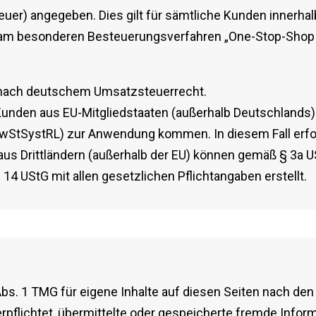
r) angegeben. Dies gilt für sämtliche Kunden innerhalb
 am besonderen Besteuerungsverfahren „One-Stop-Shop (
h nach deutschem Umsatzsteuerrecht.
nden aus EU-Mitgliedstaaten (außerhalb Deutschlands) k
MwStSystRL) zur Anwendung kommen. In diesem Fall erfo
us Drittländern (außerhalb der EU) können gemäß § 3a 
 UStG mit allen gesetzlichen Pflichtangaben erstellt.
 Abs. 1 TMG für eigene Inhalte auf diesen Seiten nach de
erpflichtet, übermittelte oder gespeicherte fremde Inf