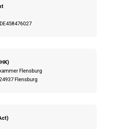
mt
): DE458476027
IHK)
skammer Flensburg
 24937 Flensburg
Act)